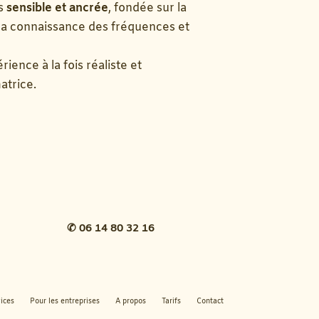
is
sensible et ancrée
, fondée sur la
 la connaissance des fréquences et
érience à la fois réaliste et
trice.
✆
06 14 80 32 16
ices
Pour les entreprises
A propos
Tarifs
Contact